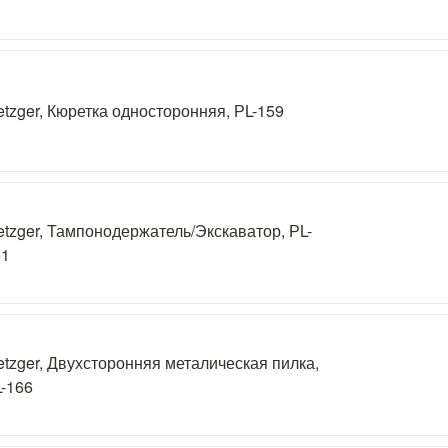
tzger, Кюретка односторонняя, РL-159
tzger, Тампонодержатель/Экскаватор, РL-
51
tzger, Двухсторонняя металическая пилка,
-166