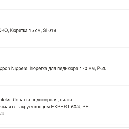
KO, Кюретка 15 см, SI 019
ppon Nippers, Кюретка для педикюра 170 мм, P-20
aleks, Лопатка педикюрная, пилка
ямая+с закругл концом EXPERT 60/4, PE-
/4