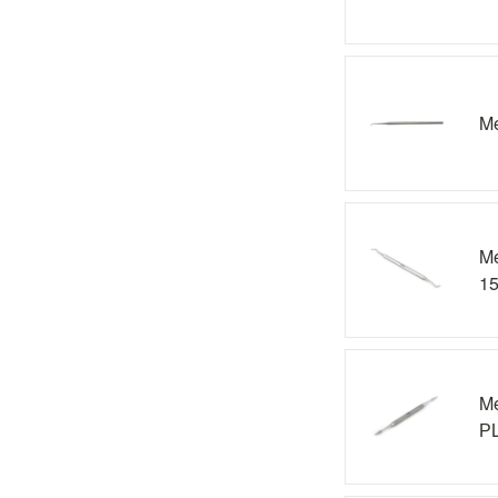
Me
Me
1
Me
РL