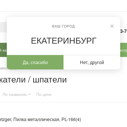
ВАШ ГОРОД
8-963-
ЕКАТЕРИНБУРГ
 кабинет
Готовые решения
Новинки
Расп
Да, спасибо
Нет, другой
 тампонодержатели / шпатели
жатели / шпатели
По названию
По цене
tzger, Пилка металлическая, РL-166(4)