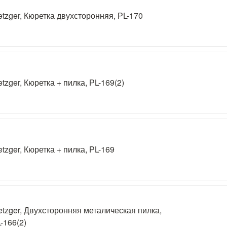
tzger, Кюретка двухсторонняя, РL-170
tzger, Кюретка + пилка, РL-169(2)
tzger, Кюретка + пилка, РL-169
tzger, Двухсторонняя металическая пилка,
-166(2)