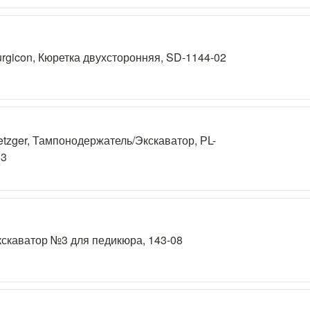
rgicon, Кюретка двухсторонняя, SD-1144-02
tzger, Тампонодержатель/Экскаватор, РL-
53
скаватор №3 для педикюра, 143-08