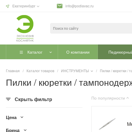
Екатеринбург
info@podiavac.ru
Каталог
О компании
Педикюрный
Главная
/
Каталог товаров
/
ИНСТРУМЕНТЫ
/
Пилки / кюретки /
Пилки / кюретки / тампонодер
По популярности
Скрыть фильтр
Цена
Me
Бренд