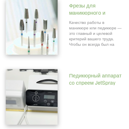
Фрезы для
маникюрного и
педикюрного
Качество работы в
аппарата.
маникюре или педикюре —
Назначение. Виды.
это главный и целевой
критерий вашего труда.
Скорость вращения.
Чтобы он всегда был на
высоком уровне
необходимо сделать
следующее:
А. Подобрать правильную и
Педикюрный аппарат
не поврежденную фрезу.
со спреем JetSpray
Б. Правильно выбрать
обороты.
Pododent 1 от NSK в
сравнении с
аналогичным
аппаратом.