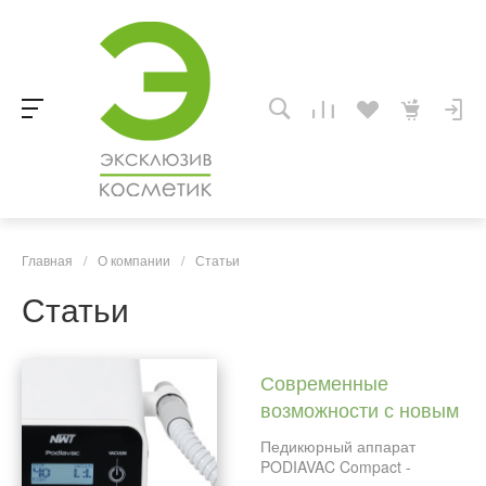
Главная
/
О компании
/
Статьи
Статьи
Современные
возможности с новым
аппаратом PodiaVac
Педикюрный аппарат
PDV40+
PODIAVAC Compact -