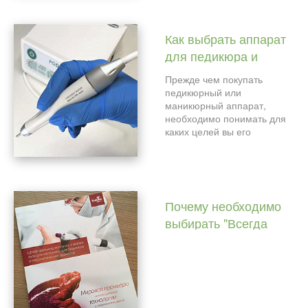
Как выбрать аппарат
для педикюра и
маникюра?
Прежде чем покупать
педикюрный или
маникюрный аппарат,
необходимо понимать для
каких целей вы его
приобретаете!
Ответ на этот вопрос даст
вам возможность подобрать
необходимые
характеристики, цену и
Почему необходимо
марку аппарата для
выбирать "Всегда
маникюра и педикюра.
правильный
Разбираясь в
инструмент"?
характеристиках,
предлагаемых на рынке
товаров, вы сможете
выбрать для себя