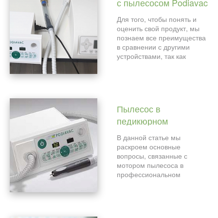
с пылесосом Podiavac
бестеневого освещения и
увеличение той зоны, где
PDV 30 от NSK в
Для того, чтобы понять и
происходит процесс
сравнении с другим
оценить свой продукт, мы
выполнения работы
аналогичным
познаем все преимущества
мастера, косметолога и
в сравнении с другими
других специалистов.
аппаратом.
устройствами, так как
нередко важные детали
кроются в мелочах, которые
так важны для мастеров-
подологов в процессе
работы. Поэтому давайте
Пылесос в
вместе разбираться:
Чем
педикюрном
отличается немецкий
аппарата Podiavac от
аппарате.
В данной статье мы
своего конкурента?
раскроем основные
вопросы, связанные с
мотором пылесоса в
профессиональном
аппарате для педикюра!