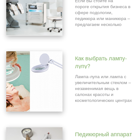
Если Вы стоите на
салона!
пороге открытия бизнеса в
сфере подологии,
педикюра или маникюра –
предлагаем несколько
советов от компании
«ЭксклюзивКосметик».
Как выбрать лампу-
лупу?
Лампа-лупа или лампа с
увеличительным стеклом –
незаменимая вещь в
салонах красоты и
косметологических центрах
для выполнения разных
манипуляций, которые
требуют наиболее
точечного и внимательного
подхода. Главная функция
Педикюрный аппарат
таких ламп – обеспечение