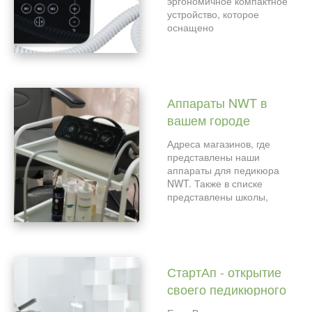
эргономичное компактное
устройство, которое
оснащено
высокоскоростным ручным
блоком и отличается
невероятной
производительностью.
Аппараты NWT в
вашем городе
Адреса магазинов, где
представлены наши
аппараты для педикюра
NWT. Также в списке
представлены школы,
которые обучают на
аппаратах NWT.
СтартАп - открытие
своего педикюрного
кабинета/студии/