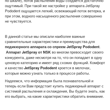
по шкале), поток распыления воды создается достаточно
ощутимый. При такой же настройке у аппарата JetSpray
Pododent ощущается легкий, освежающий поток ветерка, и
при этом, водного насыщенного распыления совершенно
не чувствуется.
В данной статье мы описали наиболее важные
сравнительные характеристики и преимущества для
педикюрного аппарата со спреем JetSpray Pododent
.
Аппарат JetSpray от NSK
во многом превосходит своего
конкурента, даже несмотря на то, что он попадает в одну
ценовую категорию и имеет ряд схожих функций. Комфорт
и качество
JetSpray Pododent
кроется в мелочах,
которые можно узнать только в процессе работы.
Надеемся, что информация была познавательной и
теперь если Вам предстоит купить педикюрный аппарат с
системой распыления и охлаждения, Вы будете знать, как
его выбрать, на какие характеристики обратить внимание.