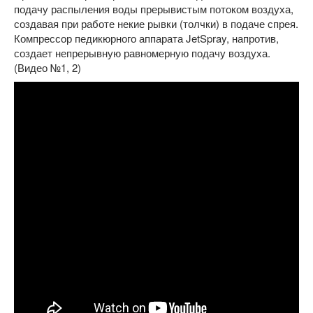
подачу распыления воды прерывистым потоком воздуха,
создавая при работе некие рывки (толчки) в подаче спрея.
Компрессор педикюрного аппарата JetSpray, напротив,
создает непрерывную равномерную подачу воздуха.
(Видео №1, 2)