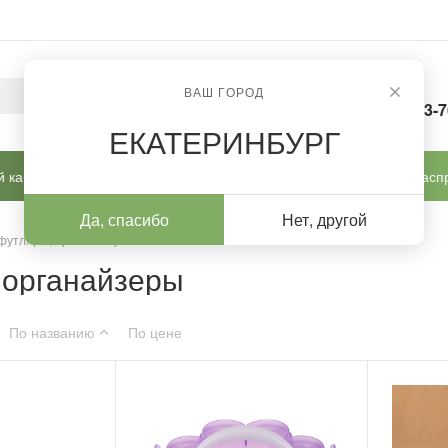
ВАШ ГОРОД
8-963-
ЕКАТЕРИНБУРГ
 кабинет
Готовые решения
Новинки
Расп
Да, спасибо
Нет, другой
 футляры, органайзеры
 органайзеры
По названию
По цене