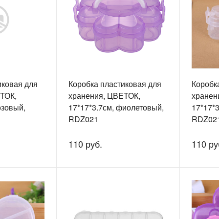
иковая для
Коробка пластиковая для
Коробк
ТОК,
хранения, ЦВЕТОК,
хранен
озовый,
17*17*3.7см, фиолетовый,
17*17*3
RDZ021
RDZ02
110 руб.
110 ру