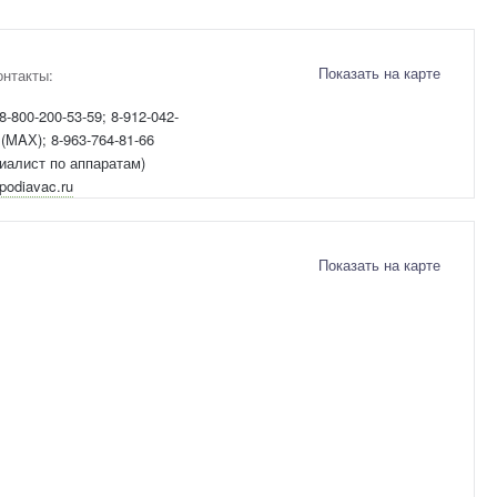
Показать на карте
онтакты:
8-800-200-53-59; 8-912-042-
 (MAХ); 8-963-764-81-66
иалист по аппаратам)
podiavac.ru
Показать на карте