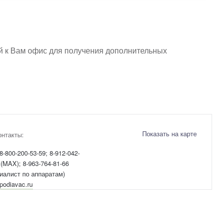
й к Вам офис для получения дополнительных
Показать на карте
онтакты:
8-800-200-53-59; 8-912-042-
 (MAX); 8-963-764-81-66
иалист по аппаратам)
podiavac.ru