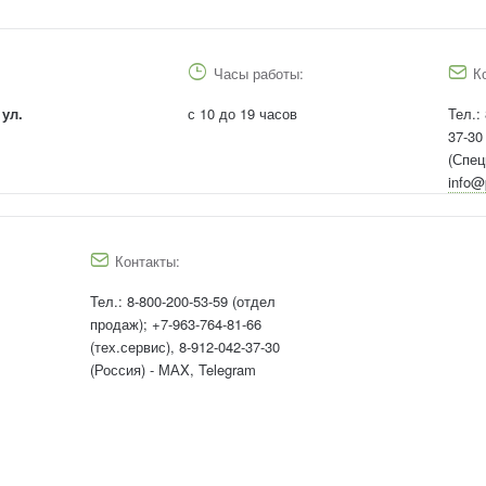
Часы работы:
К
 ул.
с 10 до 19 часов
Тел.:
37-30
(Спец
info@
Контакты:
Тел.:
8-800-200-53-59 (отдел
продаж); +7-963-764-81-66
(тех.сервис), 8-912-042-37-30
(Россия) - МАX, Telegram