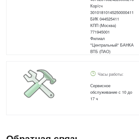
Кор/сч
30101810145250000411
БИК 044525411
КПП (Москва)
771945001
Филиал
"Центральный" БАНКА
ВТБ (ПАО)
Часы работы:
Сервисное
обслуживание с 10 до
17 ч
Обратная связь