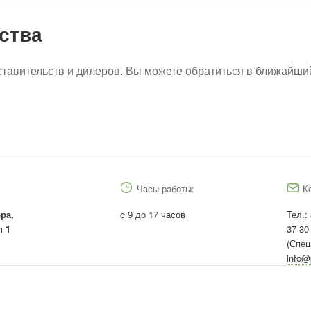
ства
тавительств и дилеров. Вы можете обратиться в ближайши
Часы работы:
К
ра,
с 9 до 17 часов
Тел.:
п 1
37-30
(Спец
info@