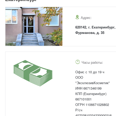
Адрес:
620142, г. Екатеринбург,
Фурманова, д. 35
Часы работы:
Офис с 10 до 19 ч
ООО
"ЭксклюзивКосметик"
ИНН 6671346199
КПП (Екатеринбург)
667101001
ОГРН 1106671026802
Р/сч
40702810324220000216