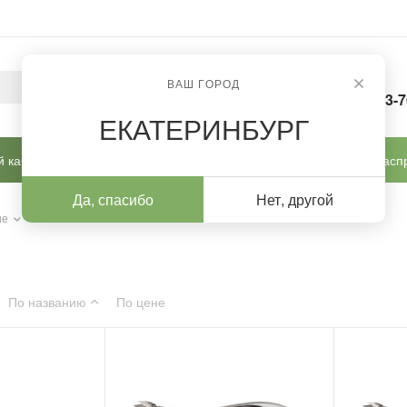
ВАШ ГОРОД
8-963-
ЕКАТЕРИНБУРГ
 кабинет
Готовые решения
Новинки
Расп
Да, спасибо
Нет, другой
ые
/
Perfect
По названию
По цене