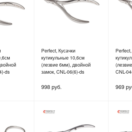
и
Perfect, Кусачки
Perfect
0,6см
кутикульные 10,6см
кутику
двойной
(лезвие 6мм), двойной
(лезвие
4)-ds
замок, CNL-06(6)-ds
CNL-04(
998 руб.
969 ру