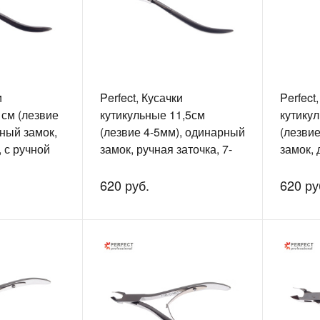
и
Perfect, Кусачки
Perfect
1см (лезвие
кутикульные 11,5см
кутику
ный замок,
(лезвие 4-5мм), одинарный
(лезви
 с ручной
замок, ручная заточка, 7-
замок, 
56
1845
1845
620 руб.
620 ру