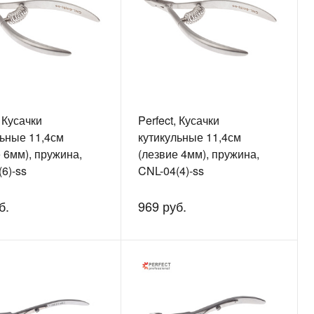
, Кусачки
Perfect, Кусачки
льные 11,4см
кутикульные 11,4см
 6мм), пружина,
(лезвие 4мм), пружина,
6)-ss
CNL-04(4)-ss
б.
969 руб.