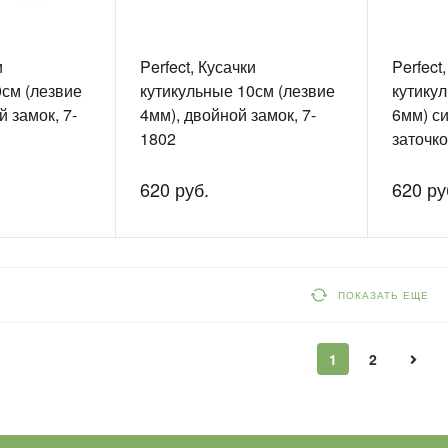
и
Perfect, Кусачки
Perfect
0см (лезвие
кутикульные 10см (лезвие
кутику
й замок, 7-
4мм), двойной замок, 7-
6мм) си
1802
заточко
620 руб.
620 ру
ПОКАЗАТЬ ЕЩЕ
1
2