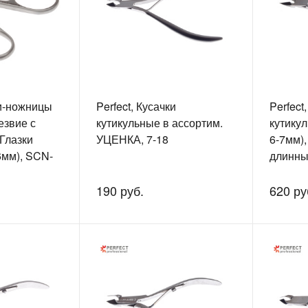
ки-ножницы
Perfect, Кусачки
Perfect
езвие с
кутикульные в ассортим.
кутику
 Глазки
УЦЕНКА, 7-18
6-7мм)
6мм), SCN-
длинны
190 руб.
620 ру