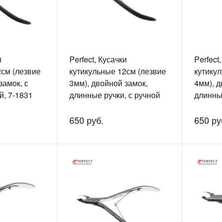
и
Perfect, Кусачки
Perfect
2см (лезвие
кутикульные 12см (лезвие
кутику
замок, с
3мм), двойной замок,
4мм), д
й, 7-1831
длинные ручки, с ручной
длинны
заточкой, 7-1831
650 руб.
650 ру