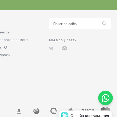
ентры
парата в ремонт
Мы в соц. сетях
е ТО
опросы
Связаться с менеджером
Онлайн-консультация