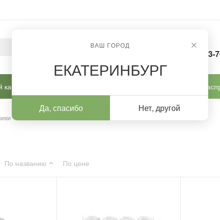
ВАШ ГОРОД
8-963-
ЕКАТЕРИНБУРГ
 кабинет
Готовые решения
Новинки
Расп
Да, спасибо
Нет, другой
чики
По названию
По цене