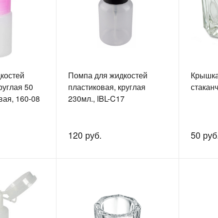
костей
Помпа для жидкостей
Крышка
руглая 50
пластиковая, круглая
стаканч
вая, 160-08
230мл., IBL-C17
120 руб.
50 руб