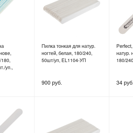
на
Пилка тонкая для натур.
Perfect
нове,
ногтей, белая, 180/240,
натур. 
/180,
50шт/уп, EL1104-УП
180/24
./уп.,
900 руб.
34 руб