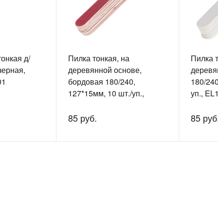
тонкая д/
Пилка тонкая, на
Пилка т
черная,
деревянной основе,
деревя
01
бордовая 180/240,
180/240
127*15мм, 10 шт./уп.,
уп., EL
EL1130
85 руб.
85 руб