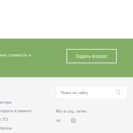
аем стоимость и
Задать вопрос
ентры
парата в ремонт
Мы в соц. сетях
е ТО
опросы