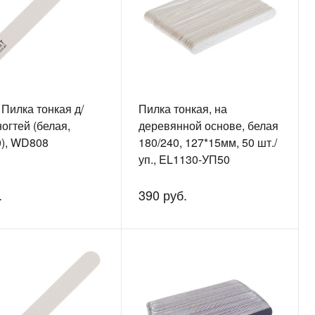
, Пилка тонкая д/
Пилка тонкая, на
ногтей (белая,
деревянной основе, белая
0), WD808
180/240, 127*15мм, 50 шт./
уп., EL1130-УП50
.
390 руб.