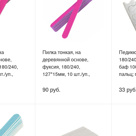
на
Пилка тонкая, на
Педикю
нове,
деревянной основе,
180/240
180/240,
фуксия, 180/240,
баф 10
./уп.,
127*15мм, 10 шт./уп.,
пальц; 
EL1130
90 руб.
33 руб