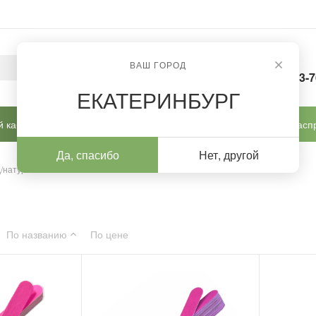
ВАШ ГОРОД
8-963-
ЕКАТЕРИНБУРГ
 кабинет
Готовые решения
Новинки
Расп
Да, спасибо
Нет, другой
/натур ногтей
По названию
По цене