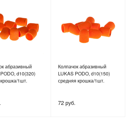
ок абразивный
Колпачок абразивный
PODO, d10(320)
LUKAS PODO, d10(150)
 крошка/1шт.
средняя крошка/1шт.
.
72 руб.