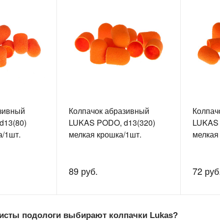
зивный
Колпачок абразивный
Колпач
d13(80)
LUKAS PODO, d13(320)
LUKAS 
а/1шт.
мелкая крошка/1шт.
мелкая
89 руб.
72 руб
исты подологи выбирают колпачки Lukas?