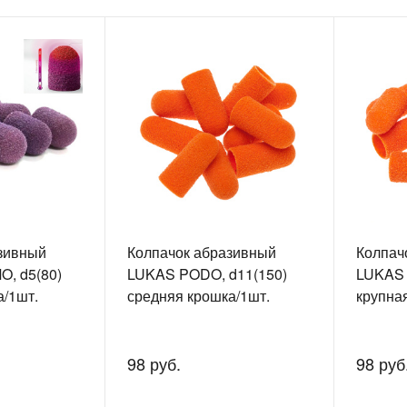
зивный
Колпачок абразивный
Колпач
, d5(80)
LUKAS PODO, d11(150)
LUKAS 
а/1шт.
средняя крошка/1шт.
крупна
98 руб.
98 руб