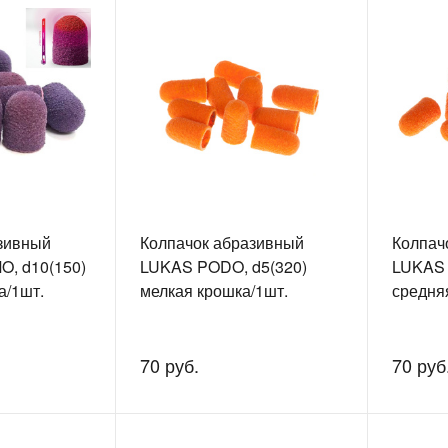
зивный
Колпачок абразивный
Колпач
, d10(150)
LUKAS PODO, d5(320)
LUKAS 
а/1шт.
мелкая крошка/1шт.
средня
70 руб.
70 руб