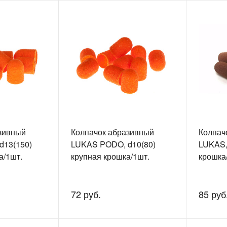
зивный
Колпачок абразивный
Колпач
d13(150)
LUKAS PODO, d10(80)
LUKAS,
а/1шт.
крупная крошка/1шт.
крошка
72 руб.
85 руб