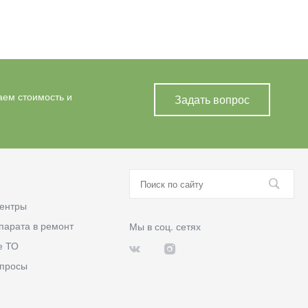
аем стоимость и
Задать вопрос
ентры
парата в ремонт
Мы в соц. сетях
е ТО
опросы