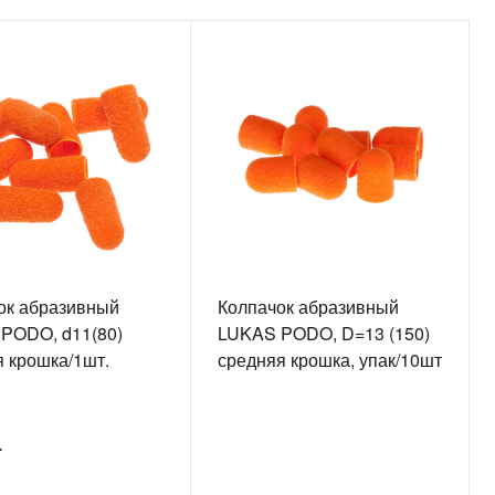
ок абразивный
Колпачок абразивный
PODO, d11(80)
LUKAS PODO, D=13 (150)
я крошка/1шт.
средняя крошка, упак/10шт
.