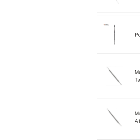
Pe
Me
Та
Me
А