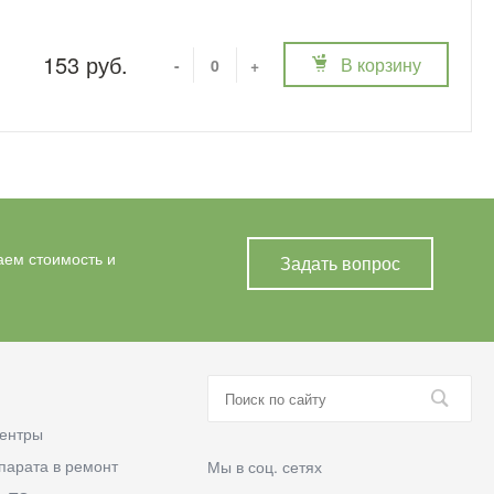
153 руб.
В корзину
-
+
аем стоимость и
Задать вопрос
ентры
парата в ремонт
Мы в соц. сетях