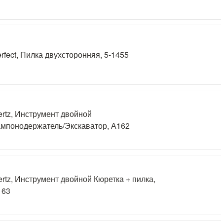
rfect, Пилка двухсторонняя, 5-1455
rtz, Инструмент двойной
мпонодержатель/Экскаватор, А162
rtz, Инструмент двойной Кюретка + пилка,
163