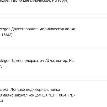
tzger, Пилка металлическая, РL-166(4)
tzger, Двухсторонняя металическая пилка,
-166(2)
tzger, Тампонодержатель/Экскаватор, РL-
53
aleks, Лопатка педикюрная, пилка
ямая+с закругл концом EXPERT 60/4, PE-
/4