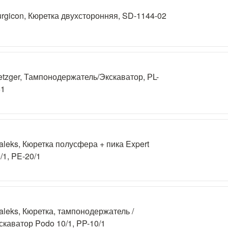
rgicon, Кюретка двухсторонняя, SD-1144-02
tzger, Тампонодержатель/Экскаватор, РL-
51
aleks, Кюретка полусфера + пика Expert
/1, PE-20/1
aleks, Кюретка, тампонодержатель /
скаватор Podo 10/1, PP-10/1