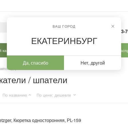
ВАШ ГОРОД
8-963-
ЕКАТЕРИНБУРГ
 кабинет
Готовые решения
Новинки
Расп
Да, спасибо
Нет, другой
 тампонодержатели / шпатели
жатели / шпатели
По названию
По цене
:
дешевле
tzger, Кюретка односторонняя, РL-159