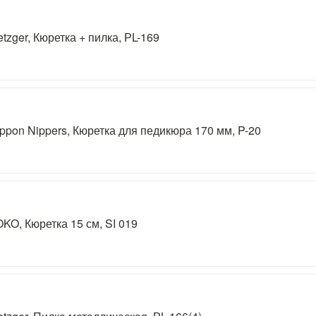
tzger, Кюретка + пилка, РL-169
ppon Nippers, Кюретка для педикюра 170 мм, P-20
KO, Кюретка 15 см, SI 019