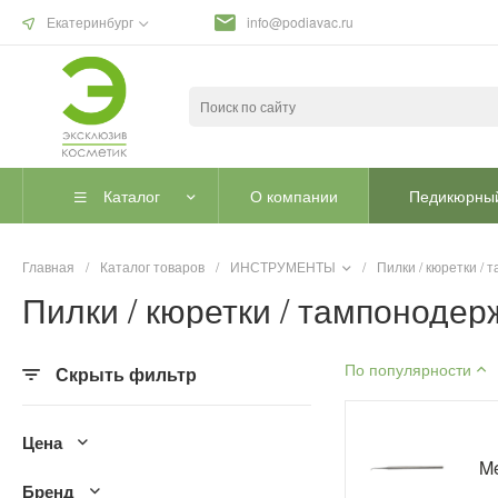
Екатеринбург
info@podiavac.ru
Каталог
О компании
Педикюрный
Главная
/
Каталог товаров
/
ИНСТРУМЕНТЫ
/
Пилки / кюретки /
Пилки / кюретки / тампонодер
По популярности
Скрыть фильтр
Цена
Me
Бренд