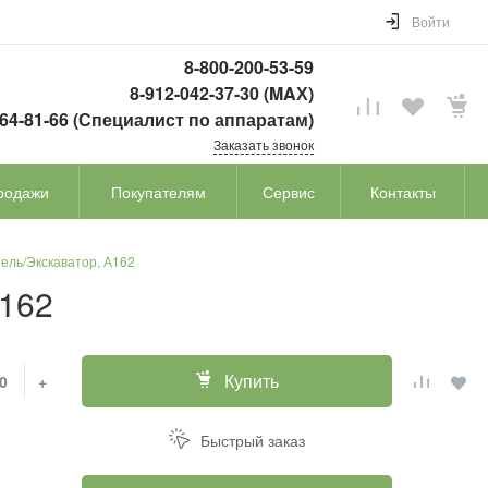
Войти
8-800-200-53-59
8-912-042-37-30 (MAХ)
764-81-66 (Специалист по аппаратам)
Заказать звонок
родажи
Покупателям
Сервис
Контакты
ель/Экскаватор, А162
А162
Купить
+
Быстрый заказ