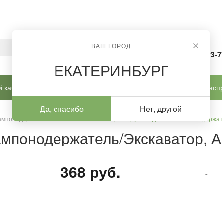
ВАШ ГОРОД
8-963-
ЕКАТЕРИНБУРГ
 кабинет
Готовые решения
Новинки
Расп
Да, спасибо
Нет, другой
 тампонодержатели / шпатели
/
Mertz, Инструмент двойной Тампонодержат
ампонодержатель/Экскаватор, 
368 руб.
-