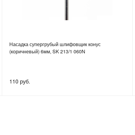
Насадка супергрубый шлифовщик конус
(коричневый) 6мм, SK 213/1 060N
110 руб.
скажем о наших услугах, видах работ и типовых проектах, рассчит