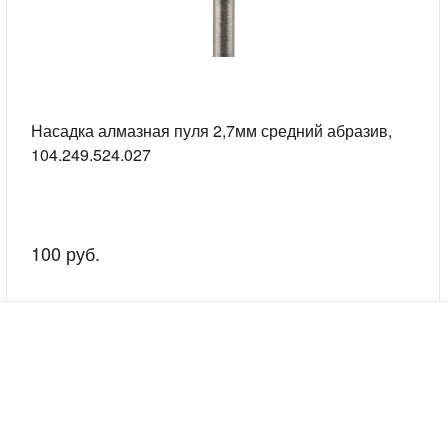
Насадка алмазная пуля 2,7мм средний абразив,
104.249.524.027
100 руб.
скажем о наших услугах, видах работ и типовых проектах, рассчит
индивидуальное предложение!