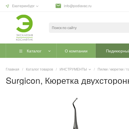
Екатеринбург
info@podiavac.ru
Каталог
О компании
Педикюрный
Главная
/
Каталог товаров
/
ИНСТРУМЕНТЫ
/
Пилки / кюретки /
Surgicon, Кюретка двухсторон