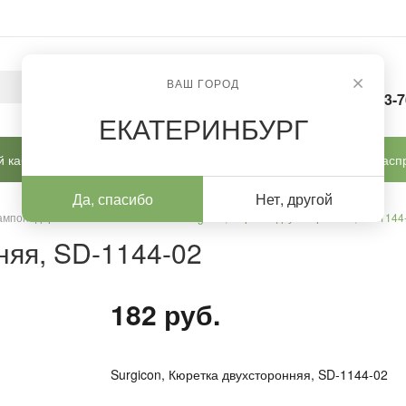
ВАШ ГОРОД
8-963-
ЕКАТЕРИНБУРГ
 кабинет
Готовые решения
Новинки
Расп
Да, спасибо
Нет, другой
 тампонодержатели / шпатели
/
Surgicon, Кюретка двухсторонняя, SD-1144
няя, SD-1144-02
182 руб.
Surgicon, Кюретка двухсторонняя, SD-1144-02