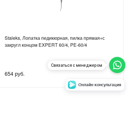
Staleks, Лопатка педикюрная, пилка прямая+с
закругл концом EXPERT 60/4, PE-60/4
Связаться с менеджером
654 руб.
Онлайн-консультация
аем стоимость и
Задать вопрос