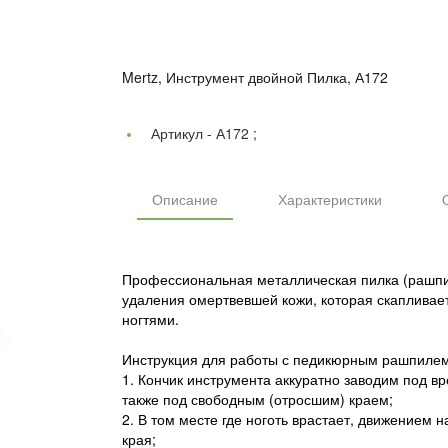
Mertz, Инструмент двойной Пилка, А172
Артикул -
А172 ;
Описание
Характеристики
Профессиональная металлическая пилка (рашпи
удаления омертвевшей кожи, которая скапливает
ногтями.
Инструкция для работы с педикюрным рашпилем
1. Кончик инструмента аккуратно заводим под в
также под свободным (отросшим) краем;
2. В том месте где ноготь врастает, движением
края;