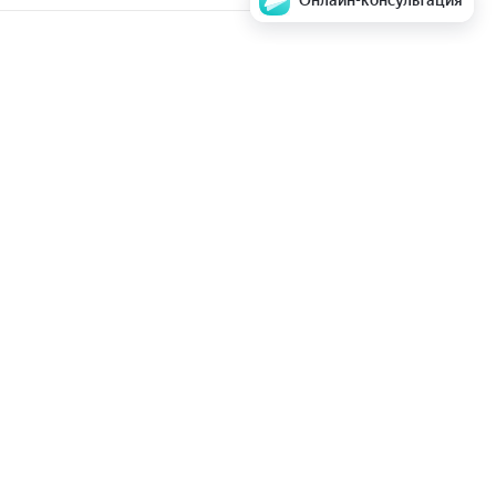
Онлайн-консультация
аем стоимость и
Задать вопрос
ентры
парата в ремонт
Мы в соц. сетях
е ТО
опросы