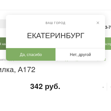
ВАШ ГОРОД
8-963-
ЕКАТЕРИНБУРГ
 кабинет
Готовые решения
Новинки
Расп
Да, спасибо
Нет, другой
 тампонодержатели / шпатели
/
Mertz, Инструмент двойной Пилка, А172
илка, А172
342 руб.
-