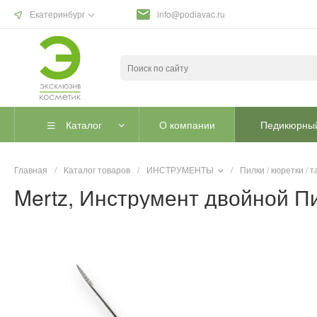
Екатеринбург
info@podiavac.ru
Каталог
О компании
Педикюрный
Главная
/
Каталог товаров
/
ИНСТРУМЕНТЫ
/
Пилки / кюретки /
Mertz, Инструмент двойной П