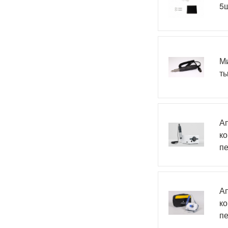
5ш
М
ты
Ап
ко
пе
Ап
ко
пе