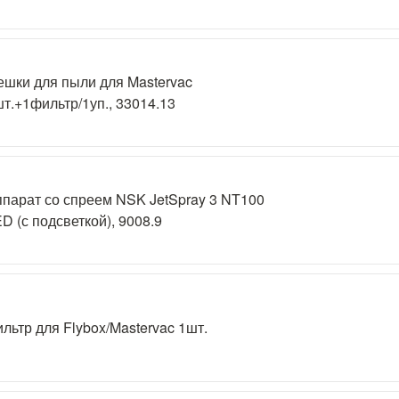
шки для пыли для Mastervac
т.+1фильтр/1уп., 33014.13
парат со спреем NSK JetSpray 3 NT100
D (с подсветкой), 9008.9
льтр для Flybox/Mastervac 1шт.