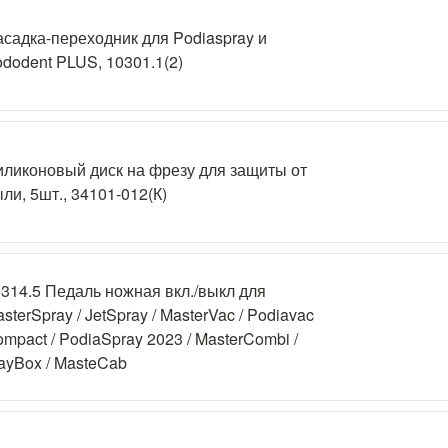
садка-переходник для Podiaspray и
dodent PLUS, 10301.1(2)
ликоновый диск на фрезу для защиты от
ли, 5шт., 34101-012(К)
314.5 Педаль ножная вкл./выкл для
sterSpray / JetSpray / MasterVac / Podiavac
mpact / PodiaSpray 2023 / MasterCombi /
ayBox / MasteCab