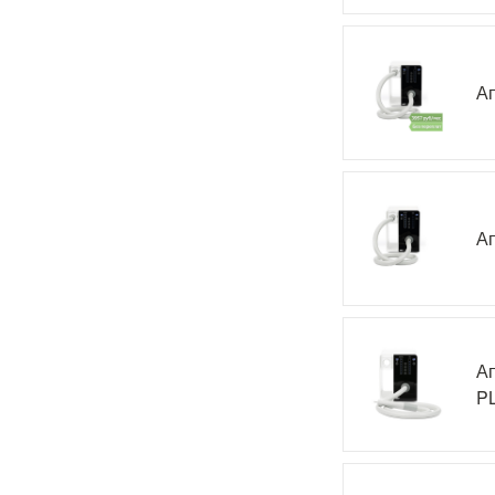
Ап
Ап
Ап
PL