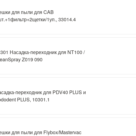
ешки для пыли для CAB
т.+1фильтр+2щетки/1уп., 33014.4
301 Насадка-переходник для NT100 /
eanSpray Z019 090
асадка-переходник для PDV40 PLUS и
dodent PLUS, 10301.1
шки для пыли для Flybox/Mastervac