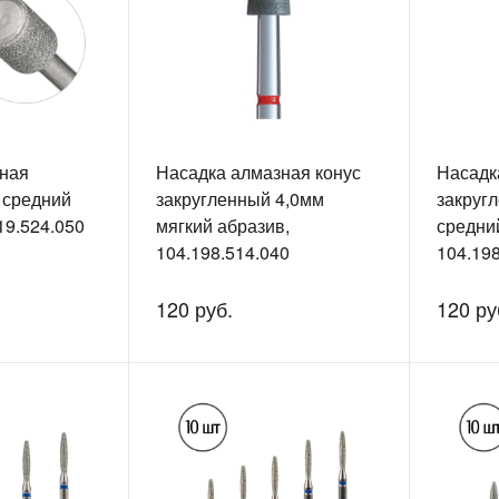
ная
Насадка алмазная конус
Насадк
 средний
закругленный 4,0мм
закруг
19.524.050
мягкий абразив,
средни
104.198.514.040
104.198
120 руб.
120 ру