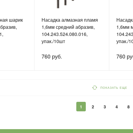
ная шарик
Насадка алмазная пламя
Насадк
абразив,
1,6мм средний абразив,
1,6мм м
1,
104.243.524.080.016,
104.243
упак./10шт
упак./1
760 руб.
760 ру
ПОКАЗАТЬ ЕЩЕ
1
2
3
4
8