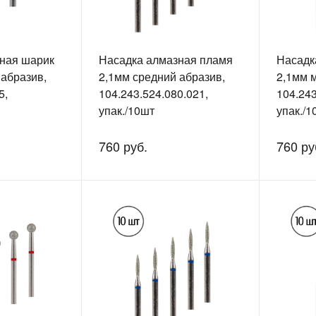
ная шарик
Насадка алмазная пламя
Насадк
 абразив,
2,1мм средний абразив,
2,1мм м
5,
104.243.524.080.021,
104.243
упак./10шт
упак./1
760 руб.
760 ру