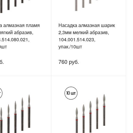
а алмазная пламя
Насадка алмазная шарик
ягкий абразив,
2,3мм мелкий абразив,
.514.080.021,
104.001.514.023,
0шт
упак./10шт
б.
760 руб.