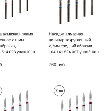
а алмазная пламя
Насадка алмазная
енное 2,3 мм
цилиндр закругленный
абразив,
2,7мм средний абразив,
.514.023 упак/10шт
104.141.524.027 упак./10шт
б.
760 руб.