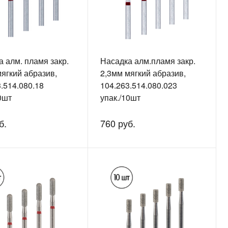
 алм. пламя закр.
Насадка алм.пламя закр.
ягкий абразив,
2,3мм мягкий абразив,
.514.080.18
104.263.514.080.023
0шт
упак./10шт
б.
760 руб.