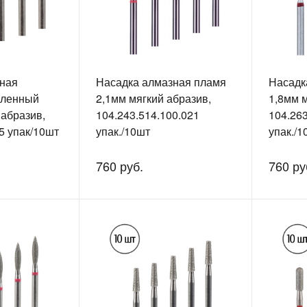
ная
Насадка алмазная пламя
Насадка
гленный
2,1мм мягкий абразив,
1,8мм м
 абразив,
104.243.514.100.021
104.263
5 упак/10шт
упак./10шт
упак./1
760 руб.
760 ру