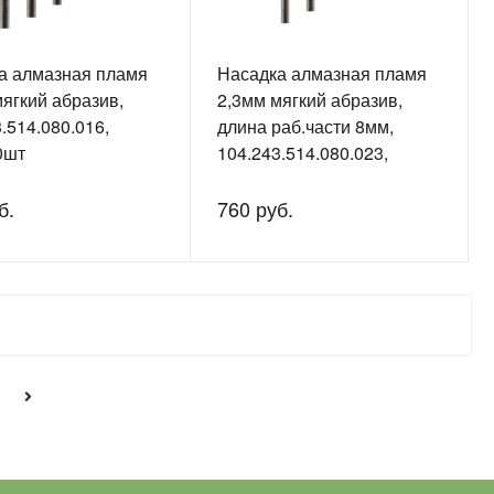
а алмазная пламя
Насадка алмазная пламя
ягкий абразив,
2,3мм мягкий абразив,
.514.080.016,
длина раб.части 8мм,
0шт
104.243.514.080.023,
упак./10шт
б.
760 руб.