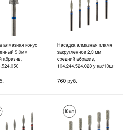
а алмазная конус
Насадка алмазная пламя
ленный 5,0мм
закругленное 2,3 мм
й абразив,
средний абразив,
.524.050
104.244.524.023 упак/10шт
б.
760 руб.