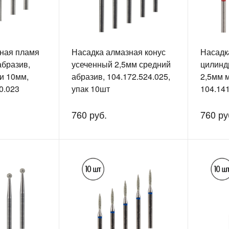
ная пламя
Насадка алмазная конус
Насадк
абразив,
усеченный 2,5мм средний
цилинд
и 10мм,
абразив, 104.172.524.025,
2,5мм 
0.023
упак 10шт
104.141
упак./1
760 руб.
760 ру