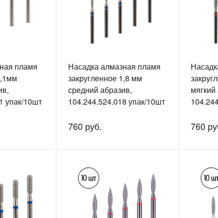
ная пламя
Насадка алмазная пламя
Насадк
2,1мм
закругленное 1,8 мм
закругл
ив,
средний абразив,
мягкий 
1 упак/10шт
104.244.524.018 упак/10шт
104.244
760 руб.
760 ру