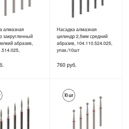
а алмазная
Насадка алмазная
р закругленный
цилиндр 2,5мм средний
мелкий абразив,
абразив, 104.110.524.025,
.514.025,
упак./10шт
0шт
б.
760 руб.