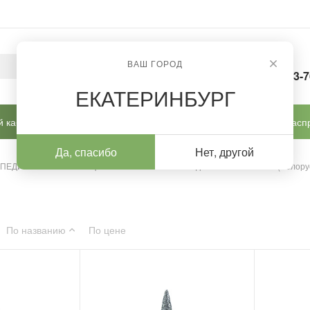
ВАШ ГОРОД
8-963-
ЕКАТЕРИНБУРГ
 кабинет
Готовые решения
Новинки
Расп
Да, спасибо
Нет, другой
 ПЕДИКЮРА И КОРРЕКЦИИ
/
Алмазные насадки
/
Алмазные (Белору
По названию
По цене