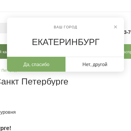
ВАШ ГОРОД
8-963-
ЕКАТЕРИНБУРГ
 кабинет
Готовые решения
Новинки
Расп
Да, спасибо
Нет, другой
т Петербурге
анкт Петербурге
 уровня
рге!