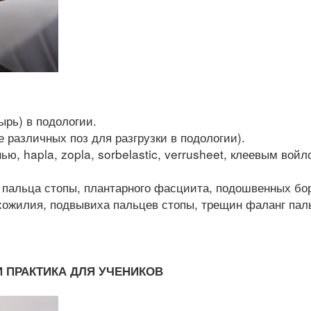
ырь) в подологии.
е различных поз для разгрузки в подологии).
ю, hapla, zopla, sorbelastic, verrusheet, клеевым вой
пальца стопы, плантарного фасциита, подошвенных бор
хожилия, подвывиха пальцев стопы, трещин фаланг паль
 ПРАКТИКА ДЛЯ УЧЕНИКОВ