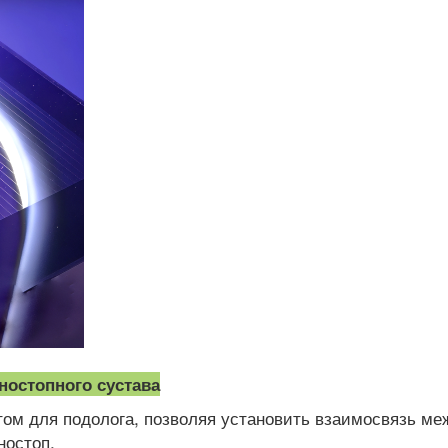
ностопного сустава
том для подолога, позволяя установить взаимосвязь ме
ностоп.