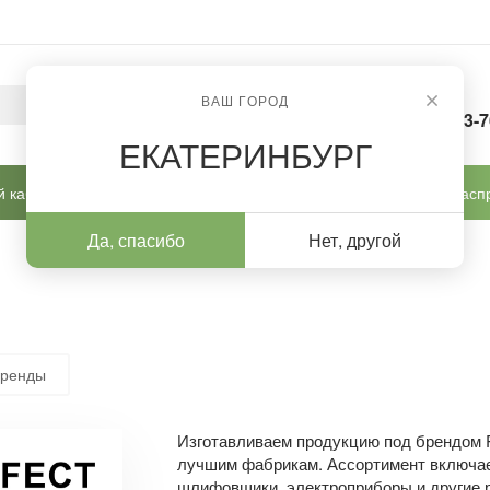
ВАШ ГОРОД
8-963-
ЕКАТЕРИНБУРГ
 кабинет
Готовые решения
Новинки
Расп
Да, спасибо
Нет, другой
бренды
Изготавливаем продукцию под брендом P
лучшим фабрикам. Ассортимент включает:
шлифовщики, электроприборы и другие 