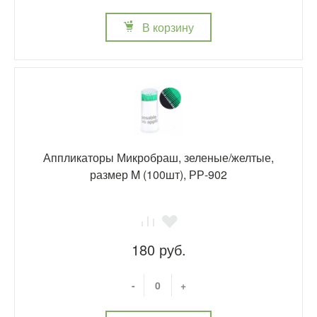
В корзину
Аппликаторы Микробраш, зеленые/желтые,
размер M (100шт), РР-902
180 руб.
-
+