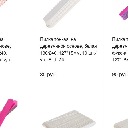
на
Пилка тонкая, на
Пилка т
нове,
деревянной основе, белая
деревя
240,
180/240, 127*15мм, 10 шт./
фуксия,
./уп.,
уп., EL1130
127*15м
EL1130
85 руб.
90 руб