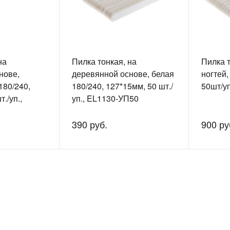
на
Пилка тонкая, на
Пилка т
нове,
деревянной основе, белая
ногтей,
180/240,
180/240, 127*15мм, 50 шт./
50шт/у
./уп.,
уп., EL1130-УП50
390 руб.
900 ру