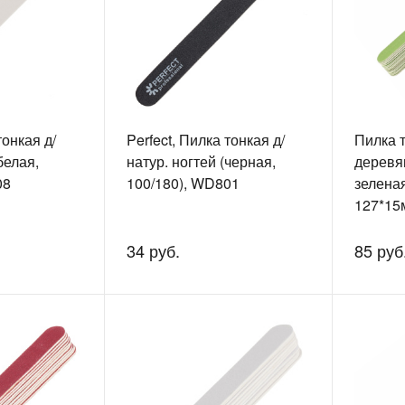
тонкая д/
Perfect, Пилка тонкая д/
Пилка т
белая,
натур. ногтей (черная,
деревя
08
100/180), WD801
зеленая
127*15м
EL1130
34 руб.
85 руб