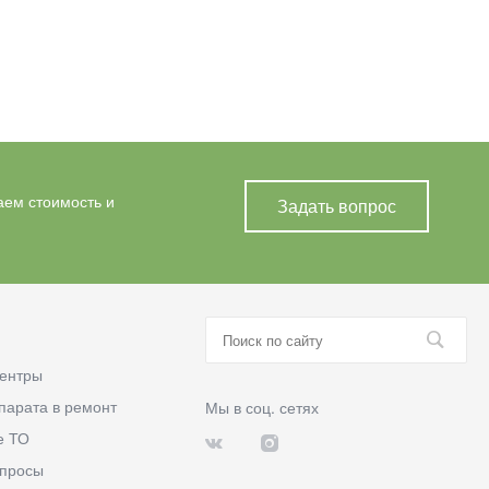
аем стоимость и
Задать вопрос
ентры
парата в ремонт
Мы в соц. сетях
е ТО
опросы