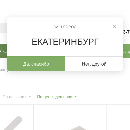
ВАШ ГОРОД
8-963-
ЕКАТЕРИНБУРГ
 кабинет
Готовые решения
Новинки
Расп
Да, спасибо
Нет, другой
/натур ногтей
По названию
По цене
:
дешевле