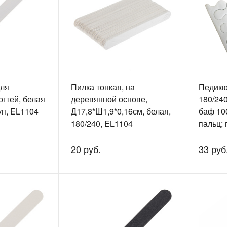
для
Пилка тонкая, на
Педикю
огтей, белая
деревянной основе,
180/240
уп, EL1104
Д17,8*Ш1,9*0,16см, белая,
баф 10
180/240, EL1104
пальц; 
20 руб.
33 руб