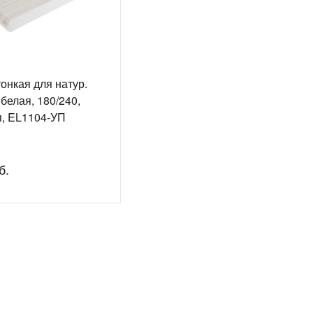
онкая для натур.
 белая, 180/240,
п, EL1104-УП
б.