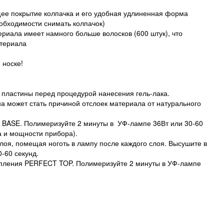
щее покрытие колпачка и его удобная удлиненная форма
еобходимости снимать колпачок)
ериала имеет намного больше волосков (600 штук), что
териала
 носке!
 пластины перед процедурой нанесения гель-лака.
а может стать причиной отслоек материала от натурального
BASE. Полимеризуйте 2 минуты в УФ-лампе 36Вт или 30-60
а и мощности прибора).
лоя, помещая ноготь в лампу после каждого слоя. Высушите в
-60 секунд.
епления PERFECT TOP. Полимеризуйте 2 минуты в УФ-лампе