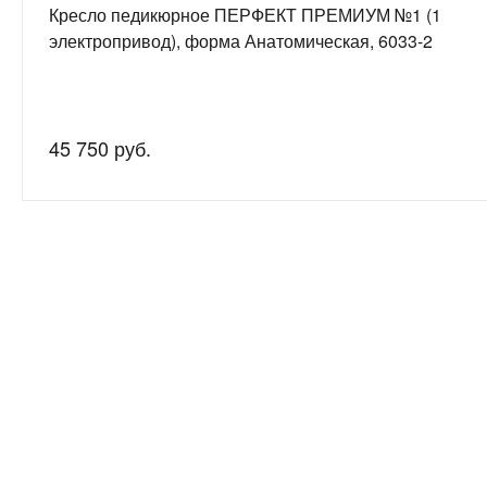
Кресло педикюрное ПЕРФЕКТ ПРЕМИУМ №1 (1
электропривод), форма Анатомическая, 6033-2
45 750 руб.
Нужна
Подробно рас
консультация?
подготовим 
О компании
8-800-200-53-59