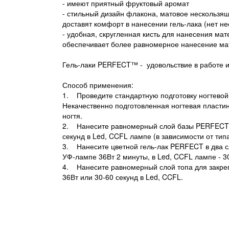
- имеют приятный фруктовый аромат
- стильный дизайн флакона, матовое нескользя
доставят комфорт в нанесении гель-лака (нет н
- удобная, скругленная кисть для нанесения мат
обеспечивает более равномерное нанесение ма
Гель-лаки PERFECT™ - удовольствие в работе и
Способ применения:
1. Проведите стандартную подготовку ногтевой
Некачественно подготовленная ногтевая пластин
ногтя.
2. Нанесите равномерный слой базы PERFECT 
секунд в Led, CCFL лампе (в зависимости от тип
3. Нанесите цветной гель-лак PERFECT в два с
УФ-лампе 36Вт 2 минуты, в Led, CCFL лампе - 30
4. Нанесите равномерный слой топа для закр
36Вт или 30-60 секунд в Led, CCFL.