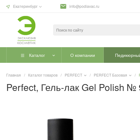
Екатеринбург
info@podiavac.ru
Каталог
О компании
Педикюрный
Главная
/
Каталог товаров
/
PERFECT
/
PERFECT Базовая
/
Perfect, Гель-лак Gel Polish № 