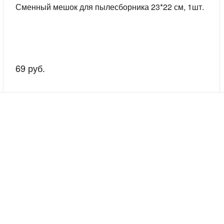
Сменный мешок для пылесборника 23*22 см, 1шт.
69 руб.
скажем о наших услугах, видах работ и типовых проектах, рассчит
индивидуальное предложение!
Покупателям
Сервис