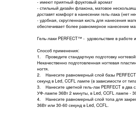
- имеют приятный фруктовый аромат
- стильный дизайн флакона, матовое нескользя
доставят комфорт в нанесении гель-лака (нет н
- удобная, скругленная кисть для нанесения мат
обеспечивает более равномерное нанесение ма
Гель-лаки PERFECT™ - удовольствие в работе и
Способ применения:
1. Проведите стандартную подготовку ногтевой
Некачественно подготовленная ногтевая пластин
ногтя.
2. Нанесите равномерный слой базы PERFECT 
секунд в Led, CCFL лампе (в зависимости от тип
3. Нанесите цветной гель-лак PERFECT в два с
УФ-лампе 36Вт 2 минуты, в Led, CCFL лампе - 30
4. Нанесите равномерный слой топа для закр
36Вт или 30-60 секунд в Led, CCFL.