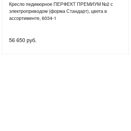
Кресло педикюрное ПЕРФЕКТ ПРЕМИУМ №2 с
электроприводом (форма Стандарт), цвета в
ассортименте, 6034-1
56 650 руб.
скажем о наших услугах, видах работ и типовых проектах, рассчит
индивидуальное предложение!
Покупателям
Сервис