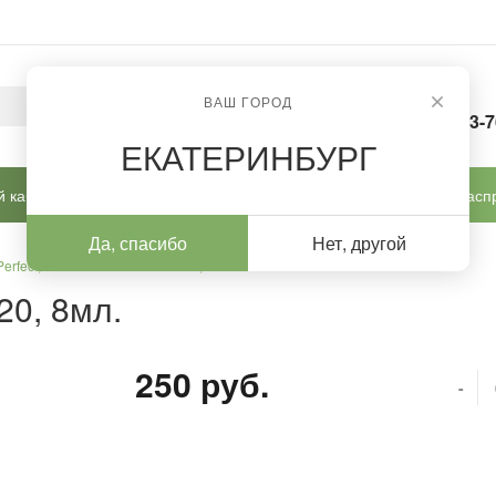
ВАШ ГОРОД
8-963-
ЕКАТЕРИНБУРГ
 кабинет
Готовые решения
Новинки
Расп
Да, спасибо
Нет, другой
Perfect, Гель-лак Gel Polish № 20, 8мл.
20, 8мл.
250 руб.
-