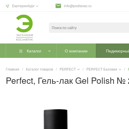
Екатеринбург
info@podiavac.ru
Каталог
О компании
Педикюрный
Главная
/
Каталог товаров
/
PERFECT
/
PERFECT Базовая
/
Perfect, Гель-лак Gel Polish № 