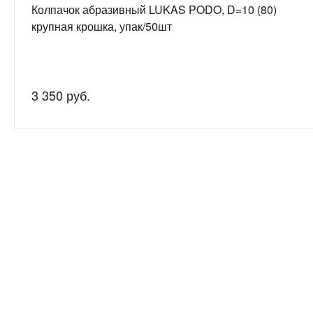
Колпачок абразивный LUKAS PODO, D=10 (80)
крупная крошка, упак/50шт
3 350 руб.
Нужна
Подробно рас
консультация?
подготовим 
О компании
8-800-200-53-59