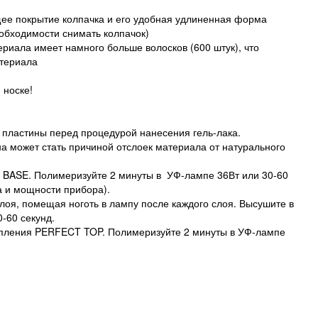
щее покрытие колпачка и его удобная удлиненная форма
еобходимости снимать колпачок)
ериала имеет намного больше волосков (600 штук), что
териала
 носке!
 пластины перед процедурой нанесения гель-лака.
а может стать причиной отслоек материала от натурального
BASE. Полимеризуйте 2 минуты в УФ-лампе 36Вт или 30-60
а и мощности прибора).
лоя, помещая ноготь в лампу после каждого слоя. Высушите в
-60 секунд.
епления PERFECT TOP. Полимеризуйте 2 минуты в УФ-лампе