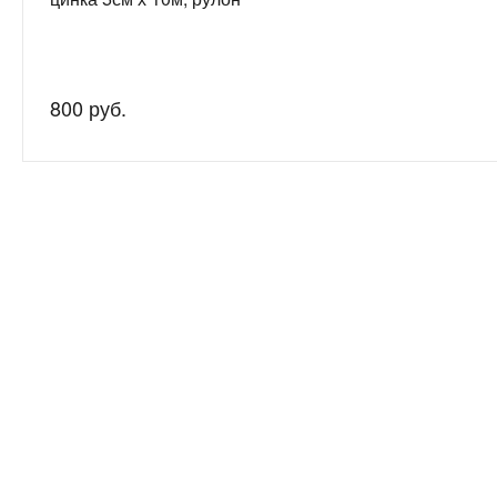
800 руб.
Нужна
Подробно рас
консультация?
подготовим 
О компании
8-800-200-53-59
8-912-042-37-30 (MAХ)
Отзывы
8-963-764-81-66 (Специалист