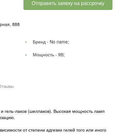
Отправить заявку на рассрочку
рная, 888
Бренд -
No name;
Мощность -
9В;
Отзывы
и гель-лаков (шеллаков). Высокая мощность ламп
изацию.
исимости от степени адгезии гелей того или иного