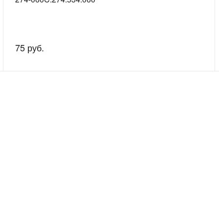
75 руб.
скажем о наших услугах, видах работ и типовых проектах, рассчит
индивидуальное предложение!
Покупателям
Сервис
Рассрочка без %
Сервисные ц