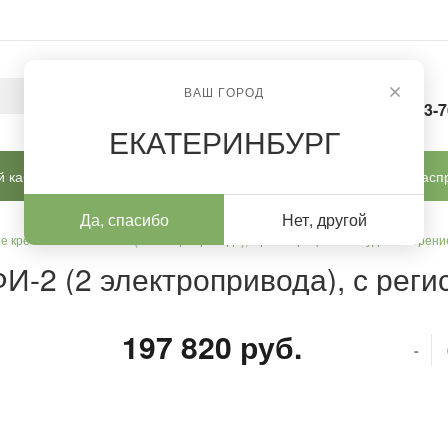
ВАШ ГОРОД
8-963-
ЕКАТЕРИНБУРГ
 кабинет
Готовые решения
Новинки
Расп
Да, спасибо
Нет, другой
е кресло ФУТПРОФИ-2 (2 электропривода), с регистрационным удостоверен
-2 (2 электропривода), с рег
197 820 руб.
-