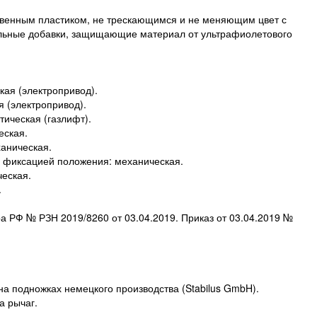
твенным пластиком, не трескающимся и не меняющим цвет с
альные добавки, защищающие материал от ультрафиолетового
кая (электропривод).
я (электропривод).
тическая (газлифт).
еская.
ханическая.
с фиксацией положения: механическая.
ческая.
.
а РФ № РЗН 2019/8260 от 03.04.2019. Приказ от 03.04.2019 №
а подножках немецкого производства (Stabilus GmbH).
а рычаг.