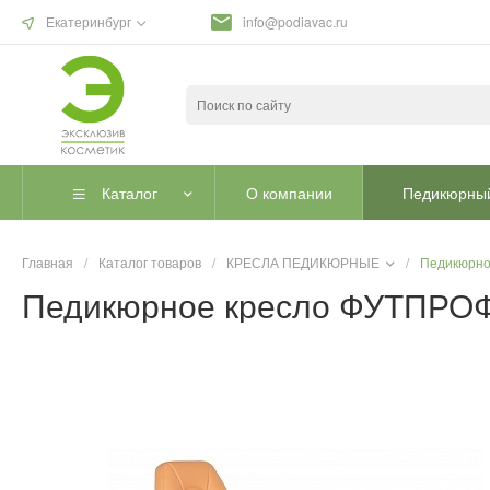
Екатеринбург
info@podiavac.ru
Каталог
О компании
Педикюрный
Главная
/
Каталог товаров
/
КРЕСЛА ПЕДИКЮРНЫЕ
/
Педикюрно
Педикюрное кресло ФУТПРОФИ