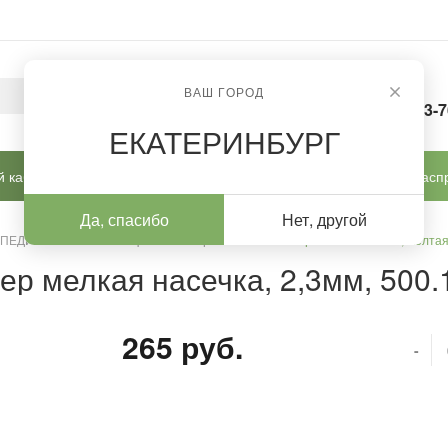
ВАШ ГОРОД
8-963-
ЕКАТЕРИНБУРГ
 кабинет
Готовые решения
Новинки
Расп
Да, спасибо
Нет, другой
 ПЕДИКЮРА И КОРРЕКЦИИ
/
Фрезы ТВС
/
Фреза ТВС тонкая, желтая 
ер мелкая насечка, 2,3мм, 500.
265 руб.
-