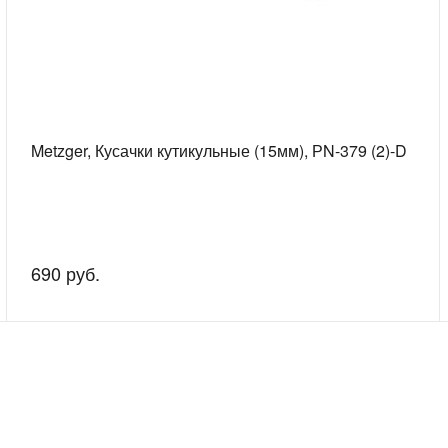
Metzger, Кусачки кутикульные (15мм), РN-379 (2)-D
690 руб.
скажем о наших услугах, видах работ и типовых проектах, рассчит