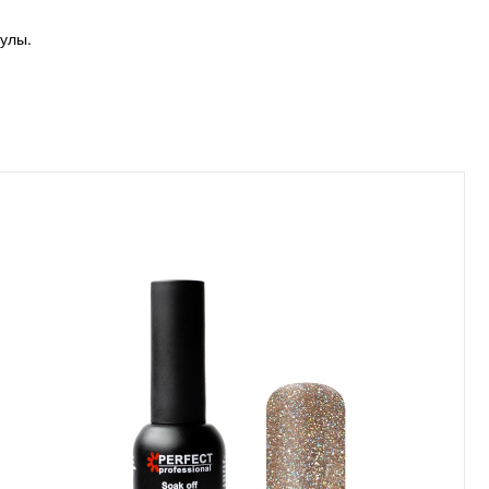
кулы.