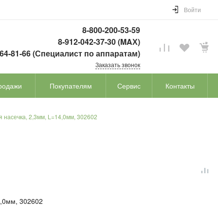
Войти
8-800-200-53-59
8-912-042-37-30 (MAХ)
764-81-66 (Специалист по аппаратам)
Заказать звонок
родажи
Покупателям
Сервис
Контакты
 насечка, 2,3мм, L=14,0мм, 302602
4,0мм, 302602