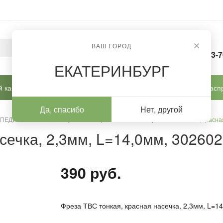
ВАШ ГОРОД
8-963-
ЕКАТЕРИНБУРГ
 кабинет
Готовые решения
Новинки
Расп
Да, спасибо
Нет, другой
 ПЕДИКЮРА И КОРРЕКЦИИ
/
Фрезы ТВС
/
Фреза ТВС тонкая, красная
сечка, 2,3мм, L=14,0мм, 302602
390 руб.
Фреза ТВС тонкая, красная насечка, 2,3мм, L=1