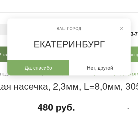
ВАШ ГОРОД
8-963-
ЕКАТЕРИНБУРГ
 кабинет
Готовые решения
Новинки
Расп
Да, спасибо
Нет, другой
 ПЕДИКЮРА И КОРРЕКЦИИ
/
Фрезы ТВС
/
Фреза ТВС пуля, красная 
ая насечка, 2,3мм, L=8,0мм, 3
480 руб.
-