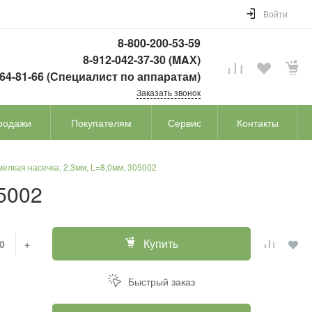
Войти
8-800-200-53-59
8-912-042-37-30 (MAХ)
764-81-66 (Специалист по аппаратам)
Заказать звонок
родажи
Покупателям
Сервис
Контакты
мелкая насечка, 2,3мм, L=8,0мм, 305002
05002
Купить
+
Быстрый заказ