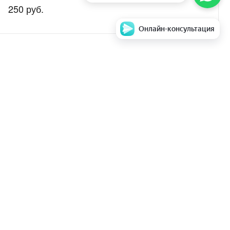
250 руб.
Онлайн-консультация
аем стоимость и
Задать вопрос
ентры
парата в ремонт
Мы в соц. сетях
е ТО
опросы