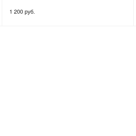
1 200 руб.
скажем о наших услугах, видах работ и типовых проектах, рассчит
индивидуальное предложение!
Покупателям
Сервис
Рассрочка без %
Сервисные ц
Скидки оптовикам
Передача ап
Акции
Необходимо