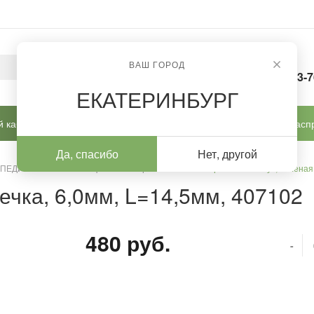
ВАШ ГОРОД
8-963-
ЕКАТЕРИНБУРГ
 кабинет
Готовые решения
Новинки
Расп
Да, спасибо
Нет, другой
 ПЕДИКЮРА И КОРРЕКЦИИ
/
Фрезы ТВС
/
Фреза ТВС конус, зеленая 
ечка, 6,0мм, L=14,5мм, 407102
480 руб.
-