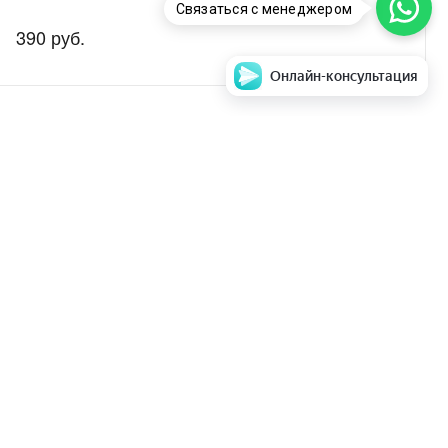
Связаться с менеджером
390 руб.
Онлайн-консультация
аем стоимость и
Задать вопрос
ентры
парата в ремонт
Мы в соц. сетях
е ТО