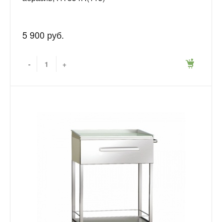
5 900 руб.
-
+