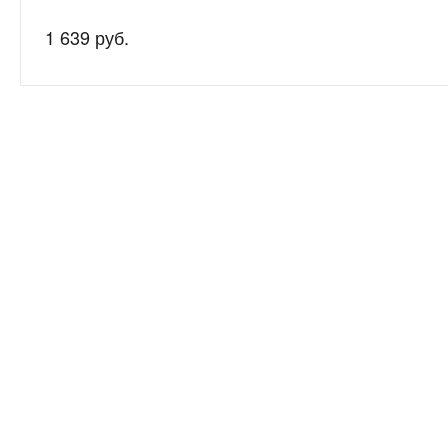
1 639 руб.
Нужна
Подробно рас
консультация?
подготовим 
О компании
8-800-200-53-59
8-912-042-37-30 (MAХ)
Отзывы
8-963-764-81-66 (Специалист
Бренды
по аппаратам)
Новости
Заказать звонок