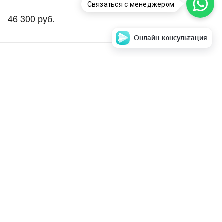
Связаться с менеджером
46 300 руб.
Онлайн-консультация
аем стоимость и
Задать вопрос
ентры
парата в ремонт
Мы в соц. сетях
е ТО