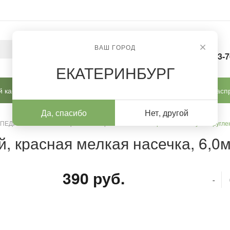
ВАШ ГОРОД
8-963-
ЕКАТЕРИНБУРГ
 кабинет
Готовые решения
Новинки
Расп
Да, спасибо
Нет, другой
 ПЕДИКЮРА И КОРРЕКЦИИ
/
Фрезы ТВС
/
Фреза ТВС конус закругле
, красная мелкая насечка, 6,0
390 руб.
-