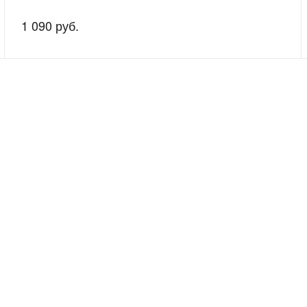
1 090 руб.
скажем о наших услугах, видах работ и типовых проектах, рассчит
индивидуальное предложение!
Покупателям
Сервис
Рассрочка без %
Сервисные ц
Скидки оптовикам
Передача ап
Акции
Необходимо