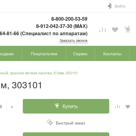
Войти
8-800-200-53-59
8-912-042-37-30 (MAХ)
764-81-66 (Специалист по аппаратам)
Заказать звонок
родажи
Покупателям
Сервис
Контакты
нный, красная мелкая насечка, 6,0мм, 303101
мм, 303101
Купить
+
Быстрый заказ