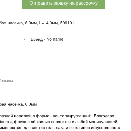
Отправить заявку на рассрочку
бая насечка, 6,0мм, L=14,0мм, 509101
Бренд -
No name;
Отзывы
бая насечка, 6,0мм
азной нарезкой в форме - конес закругленный. Благодаря
ности, фреза с лёгкостью справится с любой манипуляцией,
именяются: для снятия гель-лака и всех типов искусственного