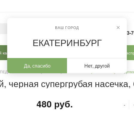
ВАШ ГОРОД
8-963-
ЕКАТЕРИНБУРГ
 кабинет
Готовые решения
Новинки
Расп
Да, спасибо
Нет, другой
 ПЕДИКЮРА И КОРРЕКЦИИ
/
Фрезы ТВС
/
Фреза ТВС конус закругле
, черная супергрубая насечка,
480 руб.
-