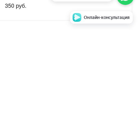
350 руб.
Онлайн-консультация
аем стоимость и
Задать вопрос
ентры
парата в ремонт
Мы в соц. сетях
е ТО
опросы