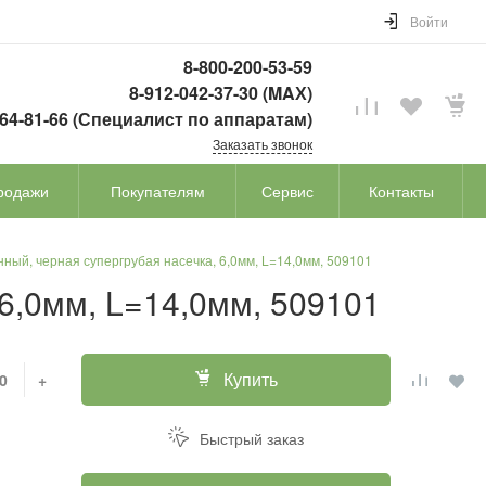
Войти
8-800-200-53-59
8-912-042-37-30 (MAХ)
764-81-66 (Специалист по аппаратам)
Заказать звонок
родажи
Покупателям
Сервис
Контакты
нный, черная супергрубая насечка, 6,0мм, L=14,0мм, 509101
 6,0мм, L=14,0мм, 509101
Купить
+
Быстрый заказ