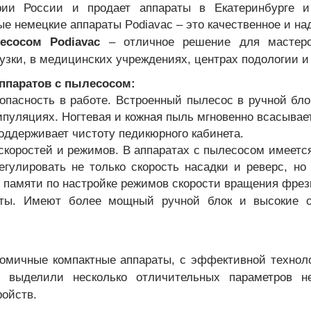
ии России и продает аппараты в Екатеринбурге и 
е немецкие аппараты Podiavac – это качественное и на
есосом Podiavac
– отличное решение для мастеро
узки, в медицинских учреждениях, центрах подологии и
ппаратов с пылесосом:
зопасность в работе. Встроенный пылесос в ручной бл
пуляциях. Ногтевая и кожная пыль мгновенно всасыва
оддерживает чистоту педикюрного кабинета.
скоростей и режимов. В аппаратах с пылесосом имеется
егулировать не только скорость насадки и реверс, н
 памяти по настройке режимов скорости вращения фрезы
оты. Имеют более мощный ручной блок и высокие о
номичные компактные аппараты, с эффективной техно
выделили несколько отличительных параметров н
ройств.