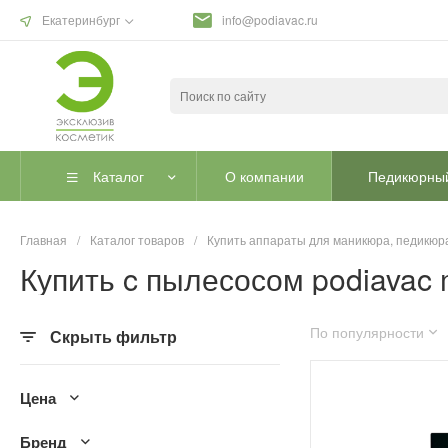
Екатеринбург
info@podiavac.ru
Каталог
О компании
Педикюрный
Главная
/
Каталог товаров
/
Купить аппараты для маникюра, педикюра
Купить c пылесосом podiavac 
По популярности
Скрыть фильтр
Цена
Бренд