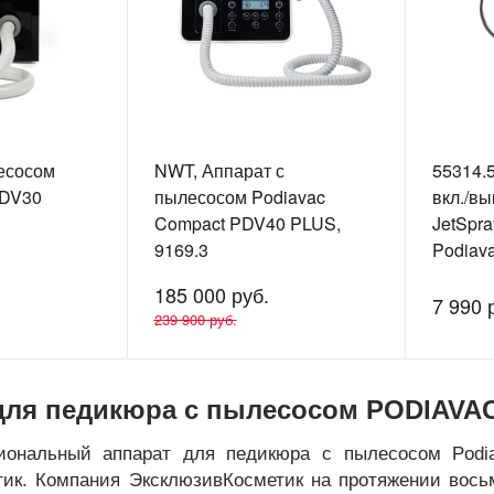
есосом
NWT, Аппарат с
55314.
PDV30
пылесосом Podiavac
вкл./вы
Compact PDV40 PLUS,
JetSpra
9169.3
Podiava
PodiaSp
185 000 руб.
MasterC
7 990 
239 900 руб.
MasteC
для педикюра с пылесосом PODIAVA
иональный аппарат для педикюра с пылесосом Podi
тик. Компания ЭксклюзивКосметик на протяжении вос