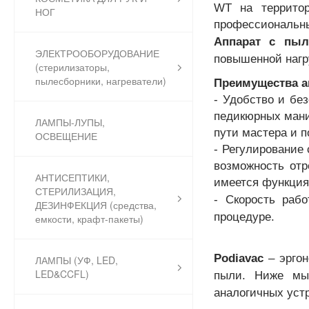
WT на территор
НОГ
профессиональны
Аппарат с пыл
ЭЛЕКТРООБОРУДОВАНИЕ
повышенной нагр
(стерилизаторы,
пылесборники, нагреватели)
Преимущества а
- Удобство и бе
педикюрных мани
ЛАМПЫ-ЛУПЫ,
пути мастера и п
ОСВЕЩЕНИЕ
- Регулирование 
возможность отр
АНТИСЕПТИКИ,
имеется функция
СТЕРИЛИЗАЦИЯ,
- Скорость раб
ДЕЗИНФЕКЦИЯ (средства,
процедуре.
емкости, крафт-пакеты)
Podiavac
– эрго
ЛАМПЫ (УФ, LED,
LED&CCFL)
пыли. Ниже мы 
аналогичных уст