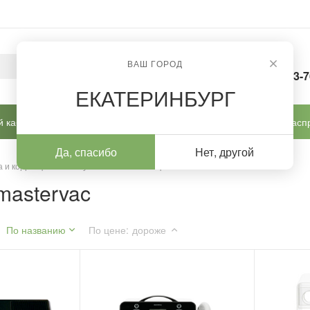
ВАШ ГОРОД
8-963-
ЕКАТЕРИНБУРГ
 кабинет
Готовые решения
Новинки
Расп
Да, спасибо
Нет, другой
 и коррекции
/
Купить c пылесосом podiavac mastervac
mastervac
По названию
По цене
:
дороже