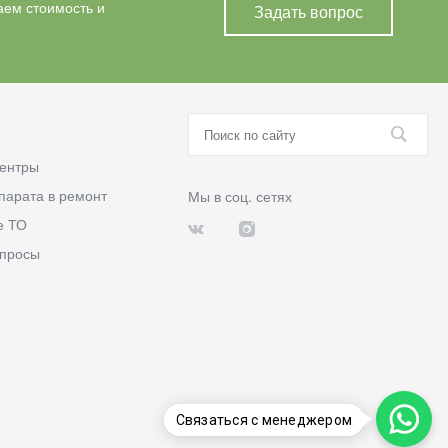
аем стоимость и
Задать вопрос
ентры
парата в ремонт
Мы в соц. сетях
е ТО
опросы
Связаться с менеджером