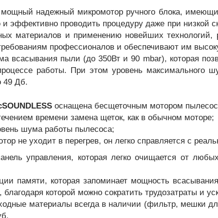
 мощный надежный микромотор ручного блока, имеющи
 и эффективно проводить процедуру даже при низкой с
ных материалов и применению новейших технологий, 
ребованиям профессионалов и обеспечивают им высоку
ма всасывания пыли (до 350Вт и 90 mbar), которая поз
роцессе работы. При этом уровень максимального шу
 49 Дб.
c
SOUNDLESS
оснащена бесщеточным мотором пылесоса,
 течением времени замена щеток, как в обычном моторе;
овень шума работы пылесоса;
тор не уходит в перегрев, он легко справляется с реал
анель управления, которая легко очищается от любых
ии памяти, которая запоминает мощность всасывания 
 благодаря которой можно сократить трудозатраты и ус
ходные материалы всегда в наличии (фильтр, мешки для
уб.