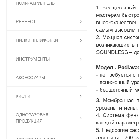
ПОЛИ-АКРИЛГЕЛЬ
1. Бесщеточный,
мастерам быстро
PERFECT
высококачествен
самым высоким т
2. Мощная систе
ПИЛКИ, ШЛИФОВКИ
возникающие в п
SOUNDLESS – до
ИНСТРУМЕНТЫ
Модель Podiava
- не требуется с
АКСЕССУАРЫ
- пониженный ур
- бесщеточный мо
КИСТИ
3.
Мембранная п
уровень гигиены.
ОДНОРАЗОВАЯ
4.
Система функц
ПРОДУКЦИЯ
каждый параметр,
5. Недорогие рас
для пыли - 260 р