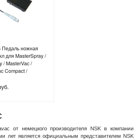
5 Педаль ножная
кл для MasterSpray /
y / MasterVac /
c Compact /
ray 2023 /
ombi / FlayBox /
руб.
ab
C
avac от немецкого производителя NSK в компании
ьми лет является официальным представителем NSK