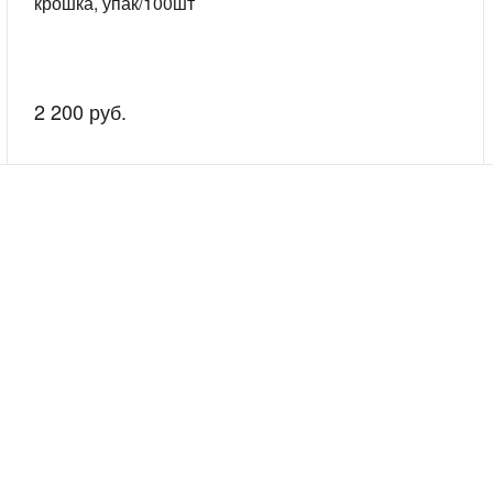
крошка, упак/100шт
2 200 руб.
скажем о наших услугах, видах работ и типовых проектах, рассчит
индивидуальное предложение!
Покупателям
Сервис
Рассрочка без %
Сервисные ц