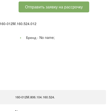
Отправить заявку на рассрочку
 160-012M.160.524.012
Бренд -
No name;
160-012M.806.104.160.524.