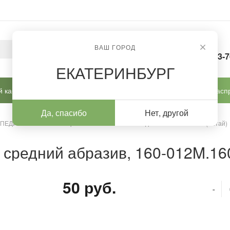
ВАШ ГОРОД
8-963-
ЕКАТЕРИНБУРГ
 кабинет
Готовые решения
Новинки
Расп
Да, спасибо
Нет, другой
 ПЕДИКЮРА И КОРРЕКЦИИ
/
Алмазные насадки
/
Алмазные (Китай)
 средний абразив, 160-012M.16
50 руб.
-