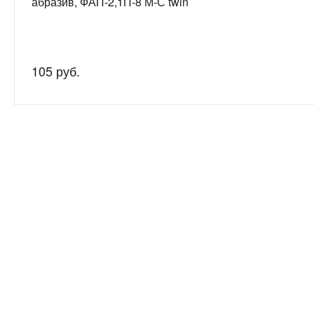
абразив, ФАП-2,1П-8 М-С twin
105 руб.
Нужна
Подробно рас
консультация?
подготовим 
О компании
8-800-200-53-59
8-912-042-37-30 (MAХ)
Отзывы
8-963-764-81-66 (Специалист