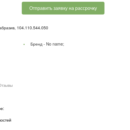
Отправить заявку на рассрочку
бразив, 104.110.544.050
Бренд -
No name;
Отзывы
е:
лостей