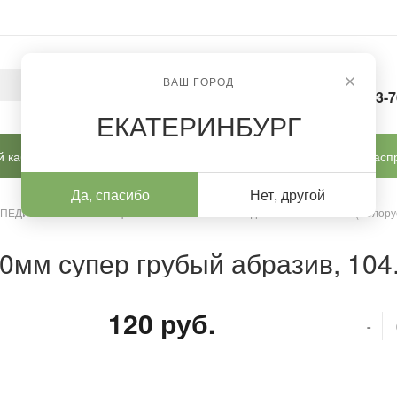
ВАШ ГОРОД
8-963-
ЕКАТЕРИНБУРГ
 кабинет
Готовые решения
Новинки
Расп
Да, спасибо
Нет, другой
 ПЕДИКЮРА И КОРРЕКЦИИ
/
Алмазные насадки
/
Алмазные (Белору
0мм супер грубый абразив, 104
120 руб.
-