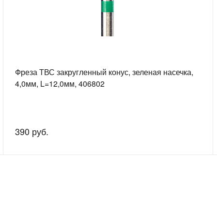
Фреза ТВС закругленный конус, зеленая насечка,
4,0мм, L=12,0мм, 406802
390 руб.
скажем о наших услугах, видах работ и типовых проектах, рассчит