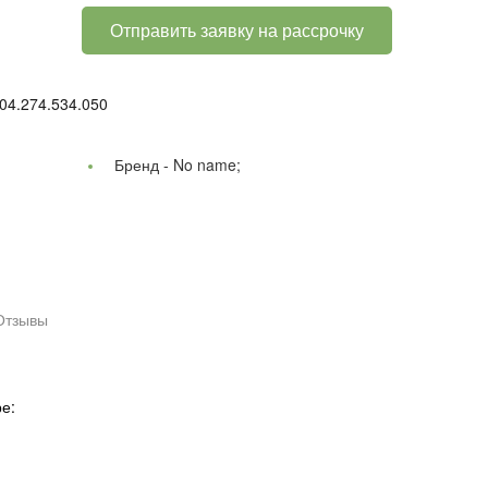
Отправить заявку на рассрочку
04.274.534.050
Бренд -
No name;
Отзывы
е: