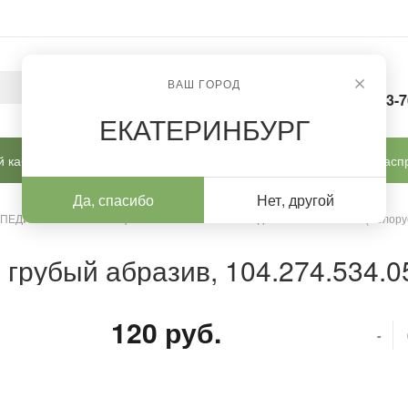
ВАШ ГОРОД
8-963-
ЕКАТЕРИНБУРГ
 кабинет
Готовые решения
Новинки
Расп
Да, спасибо
Нет, другой
 ПЕДИКЮРА И КОРРЕКЦИИ
/
Алмазные насадки
/
Алмазные (Белору
 грубый абразив, 104.274.534.0
120 руб.
-