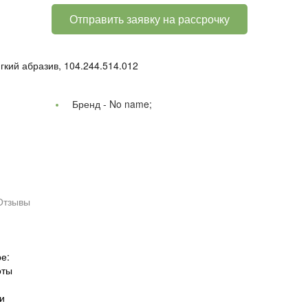
Отправить заявку на рассрочку
кий абразив, 104.244.514.012
Бренд -
No name;
Отзывы
е:
оты
и