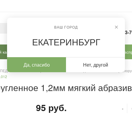
ВАШ ГОРОД
8-963-
ЕКАТЕРИНБУРГ
 кабинет
Готовые решения
Новинки
Расп
Да, спасибо
Нет, другой
 ПЕДИКЮРА И КОРРЕКЦИИ
/
Алмазные насадки
/
Алмазные (Белору
.012
угленное 1,2мм мягкий абразив,
95 руб.
-