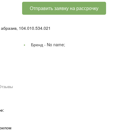
Отправить заявку на рассрочку
абразив, 104.010.534.021
Бренд -
No name;
Отзывы
е:
крилом