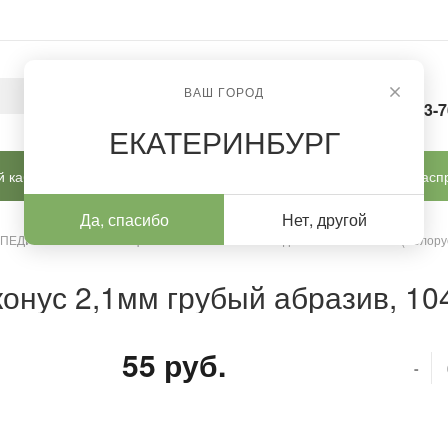
ВАШ ГОРОД
8-963-
ЕКАТЕРИНБУРГ
 кабинет
Готовые решения
Новинки
Расп
Да, спасибо
Нет, другой
 ПЕДИКЮРА И КОРРЕКЦИИ
/
Алмазные насадки
/
Алмазные (Белору
1
онус 2,1мм грубый абразив, 10
55 руб.
-