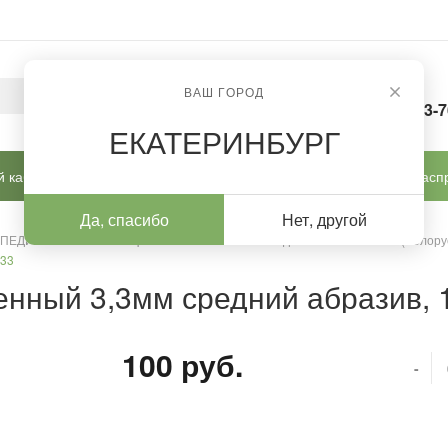
ВАШ ГОРОД
8-963-
ЕКАТЕРИНБУРГ
 кабинет
Готовые решения
Новинки
Расп
Да, спасибо
Нет, другой
 ПЕДИКЮРА И КОРРЕКЦИИ
/
Алмазные насадки
/
Алмазные (Белору
033
енный 3,3мм средний абразив, 
100 руб.
-