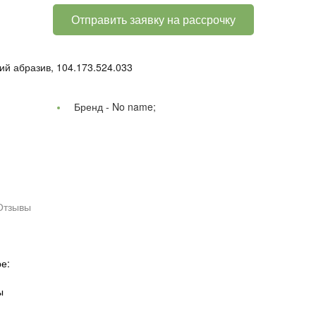
Отправить заявку на рассрочку
й абразив, 104.173.524.033
Бренд -
No name;
Отзывы
е:
ы