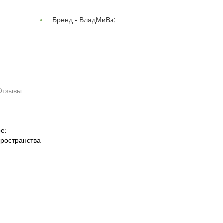
Бренд -
ВладМиВа;
Отзывы
е:
пространства