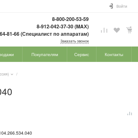
Войти
8-800-200-53-59
8-912-042-37-30 (MAХ)
764-81-66 (Специалист по аппаратам)
Заказать звонок
родажи
Покупателям
Сервис
Контакты
ссия)
/
040
104.266.534.040