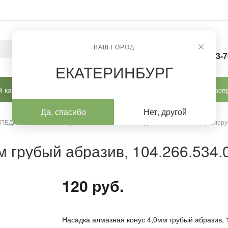
ВАШ ГОРОД
8-963-
ЕКАТЕРИНБУРГ
 кабинет
Готовые решения
Новинки
Расп
Да, спасибо
Нет, другой
 ПЕДИКЮРА И КОРРЕКЦИИ
/
Алмазные насадки
/
Алмазные (Белору
 грубый абразив, 104.266.534.
120 руб.
Насадка алмазная конус 4,0мм грубый абразив, 