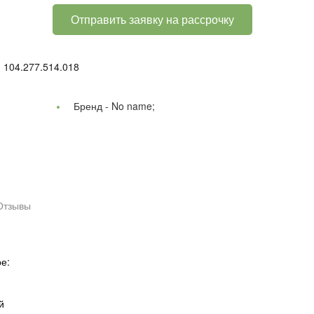
Отправить заявку на рассрочку
 104.277.514.018
Бренд -
No name;
Отзывы
е:
й