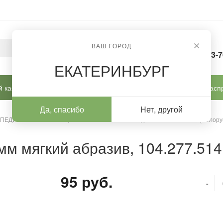
ВАШ ГОРОД
8-963-
ЕКАТЕРИНБУРГ
 кабинет
Готовые решения
Новинки
Расп
Да, спасибо
Нет, другой
 ПЕДИКЮРА И КОРРЕКЦИИ
/
Алмазные насадки
/
Алмазные (Белору
мм мягкий абразив, 104.277.514
95 руб.
-