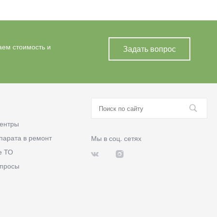
аем стоимость и
Задать вопрос
ентры
парата в ремонт
Мы в соц. сетях
е ТО
опросы