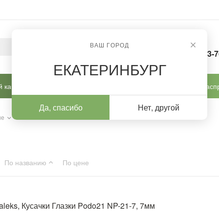
ВАШ ГОРОД
8-963-
ЕКАТЕРИНБУРГ
 кабинет
Готовые решения
Новинки
Расп
Да, спасибо
Нет, другой
ые
/
Staleks
По названию
По цене
aleks, Кусачки Глазки Podo21 NP-21-7, 7мм