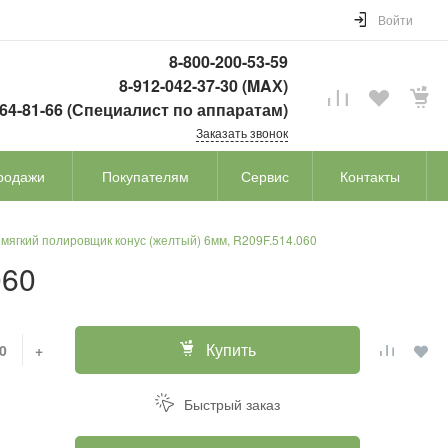
Войти
8-800-200-53-59
8-912-042-37-30 (MAХ)
764-81-66 (Специалист по аппаратам)
Заказать звонок
родажи
Покупателям
Сервис
Контакты
мягкий полировщик конус (желтый) 6мм, R209F.514.060
060
Купить
+
Быстрый заказ