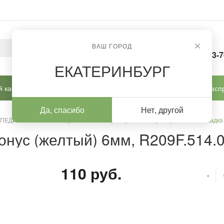
ВАШ ГОРОД
8-963-
ЕКАТЕРИНБУРГ
 кабинет
Готовые решения
Новинки
Расп
Да, спасибо
Нет, другой
 ПЕДИКЮРА И КОРРЕКЦИИ
/
Шлифовщики и полировщики
/
Насадка 
онус (желтый) 6мм, R209F.514.
110 руб.
-