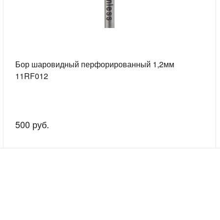
Бор шаровидный перфорированный 1,2мм
11RF012
500 руб.
скажем о наших услугах, видах работ и типовых проектах, рассчит
индивидуальное предложение!