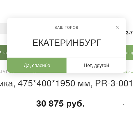
ВАШ ГОРОД
8-963-
ЕКАТЕРИНБУРГ
 кабинет
Готовые решения
Новинки
Расп
Да, спасибо
Нет, другой
ТА ПОДОЛОГА / ПЕДИКЮРА
/
Шкафы
/
Шкаф-пенал с витриной, 2 ящ
ика, 475*400*1950 мм, PR-3-001
30 875 руб.
-