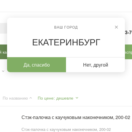
ВАШ ГОРОД
8-963-
ЕКАТЕРИНБУРГ
 кабинет
Готовые решения
Новинки
Расп
Да, спасибо
Нет, другой
ы
По названию
По цене
:
дешевле
Стэк-палочка с каучуковым наконечником, 200-02
Стэк-палочка с каучуковым наконечником, 200-02