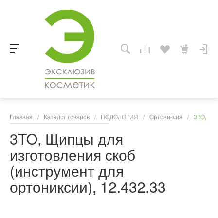
Главная
/
Каталог товаров
/
ПОДОЛОГИЯ
/
Ортониксия
/
3TO, Щип
3TO, Щипцы для
изготовления скоб
(инструмент для
ортониксии), 12.432.33