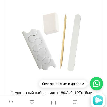
Связаться с менеджером
Педикюрный набор: пилка 180/240, 127х15мм;
мини-баф 100/100; разделитель пальц; палочка
(белый)