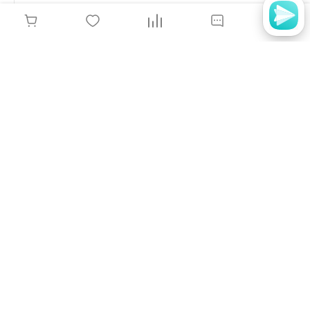
предстерилизационной обработки, форма
№366/у
81 руб.
-
+