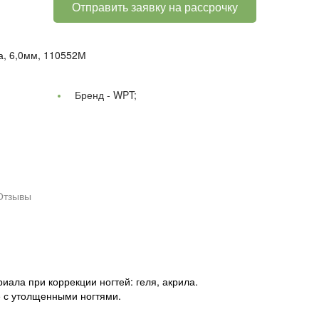
Отправить заявку на рассрочку
а, 6,0мм, 110552М
Бренд -
WPT;
Отзывы
иала при коррекции ногтей: геля, акрила.
е с утолщенными ногтями.