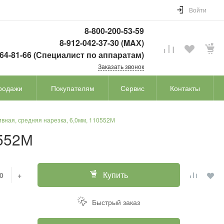
Войти
8-800-200-53-59
8-912-042-37-30 (MAХ)
764-81-66 (Специалист по аппаратам)
Заказать звонок
родажи
Покупателям
Сервис
Контакты
вная, средняя нарезка, 6,0мм, 110552М
0552М
Купить
+
Быстрый заказ