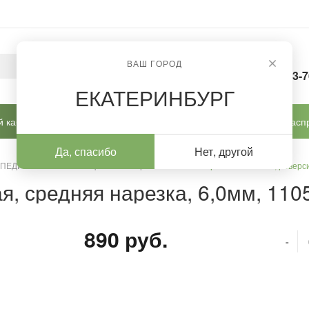
ВАШ ГОРОД
8-963-
ЕКАТЕРИНБУРГ
 кабинет
Готовые решения
Новинки
Расп
Да, спасибо
Нет, другой
 ПЕДИКЮРА И КОРРЕКЦИИ
/
Фрезы ТВС
/
Фреза ТВС пламя, реверси
я, средняя нарезка, 6,0мм, 11
890 руб.
-