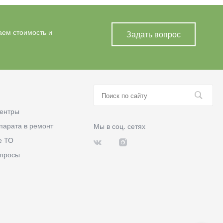
аем стоимость и
Задать вопрос
ентры
парата в ремонт
Мы в соц. сетях
е ТО
опросы