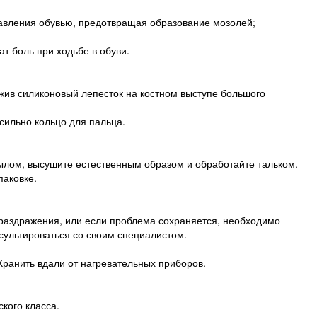
авления обувью, предотвращая образование мозолей;
ат боль при ходьбе в обуви.
ожив силиконовый лепесток на костном выступе большого
 сильно кольцо для пальца.
лом, высушите естественным образом и обработайте тальком.
паковке.
 раздражения, или если проблема сохраняется, необходимо
сультироваться со своим специалистом.
Хранить вдали от нагревательных приборов.
кого класса.