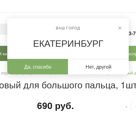
ВАШ ГОРОД
8-963-
ЕКАТЕРИНБУРГ
 кабинет
Готовые решения
Новинки
Расп
Да, спасибо
Нет, другой
 корректоры, разделители, ортезы
/
Herbi Feet, Протектор силиконовый 
новый для большого пальца, 1шт
690 руб.
-