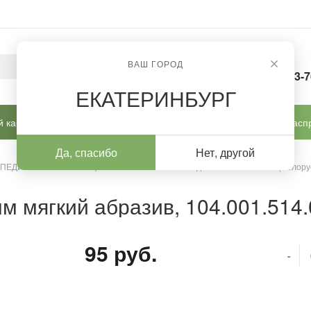
ВАШ ГОРОД
8-963-
ЕКАТЕРИНБУРГ
 кабинет
Готовые решения
Новинки
Расп
Да, спасибо
Нет, другой
 ПЕДИКЮРА И КОРРЕКЦИИ
/
Алмазные насадки
/
Алмазные (Белору
м мягкий абразив, 104.001.514
95 руб.
-