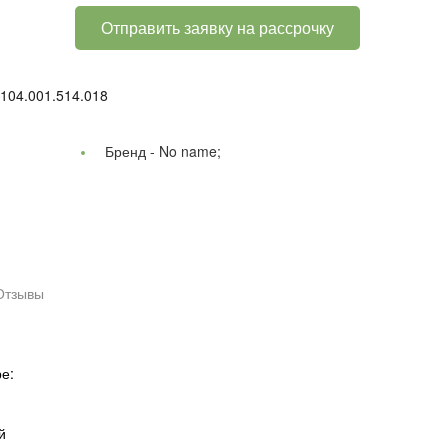
Отправить заявку на рассрочку
104.001.514.018
Бренд -
No name;
Отзывы
е:
й