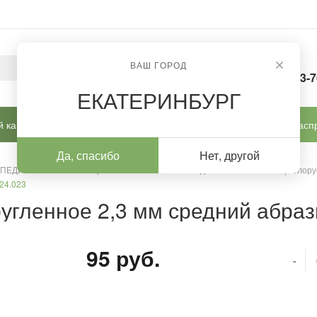
ВАШ ГОРОД
8-963-
ЕКАТЕРИНБУРГ
 кабинет
Готовые решения
Новинки
Расп
Да, спасибо
Нет, другой
 ПЕДИКЮРА И КОРРЕКЦИИ
/
Алмазные насадки
/
Алмазные (Белору
24.023
угленное 2,3 мм средний абрази
95 руб.
-