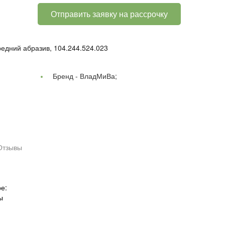
Отправить заявку на рассрочку
едний абразив, 104.244.524.023
Бренд -
ВладМиВа;
Отзывы
е:
ы